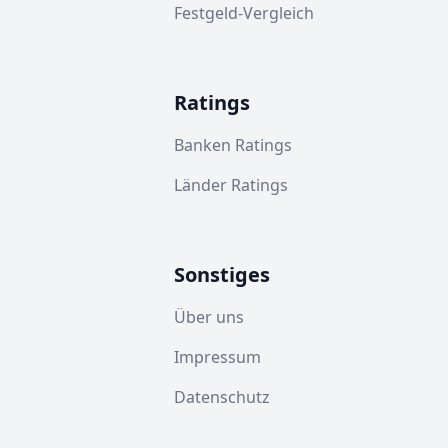
Festgeld-Vergleich
Ratings
Banken Ratings
Länder Ratings
Sonstiges
Über uns
Impressum
Datenschutz