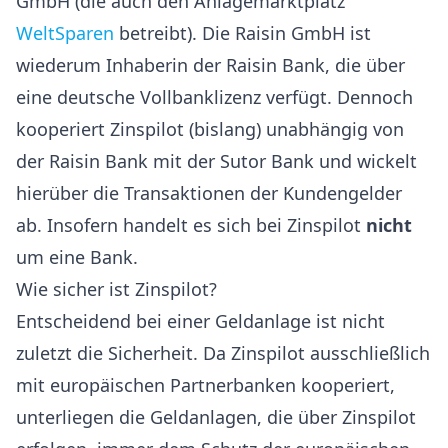
GmbH (die auch den Anlagemarktplatz
WeltSparen
betreibt). Die Raisin GmbH ist
wiederum Inhaberin der Raisin Bank, die über
eine deutsche Vollbanklizenz verfügt. Dennoch
kooperiert Zinspilot (bislang) unabhängig von
der Raisin Bank mit der Sutor Bank und wickelt
hierüber die Transaktionen der Kundengelder
ab. Insofern handelt es sich bei Zinspilot
nicht
um eine Bank.
Wie sicher ist Zinspilot?
Entscheidend bei einer Geldanlage ist nicht
zuletzt die Sicherheit. Da Zinspilot ausschließlich
mit europäischen Partnerbanken kooperiert,
unterliegen die Geldanlagen, die über Zinspilot