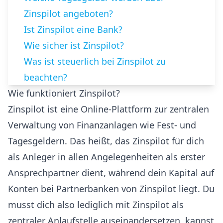
Zinspilot angeboten?
Ist Zinspilot eine Bank?
Wie sicher ist Zinspilot?
Was ist steuerlich bei Zinspilot zu
beachten?
Wie funktioniert Zinspilot?
Zinspilot ist eine Online-Plattform zur zentralen
Verwaltung von Finanzanlagen wie Fest- und
Tagesgeldern. Das heißt, das Zinspilot für dich
als Anleger in allen Angelegenheiten als erster
Ansprechpartner dient, während dein Kapital auf
Konten bei Partnerbanken von Zinspilot liegt. Du
musst dich also lediglich mit Zinspilot als
zentraler Anlaufstelle auseinandersetzen, kannst