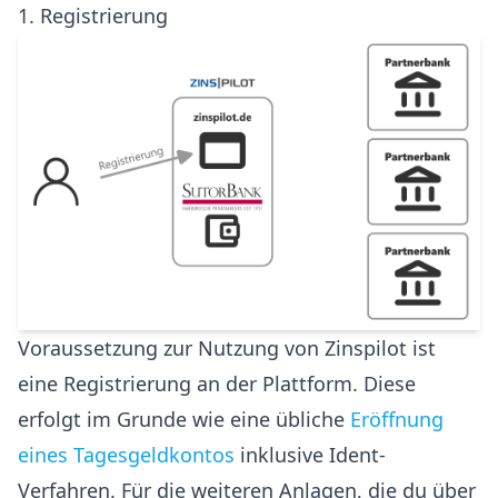
1. Registrierung
Voraussetzung zur Nutzung von Zinspilot ist
eine Registrierung an der Plattform. Diese
erfolgt im Grunde wie eine übliche
Eröffnung
eines Tagesgeldkontos
inklusive Ident-
Verfahren. Für die weiteren Anlagen, die du über