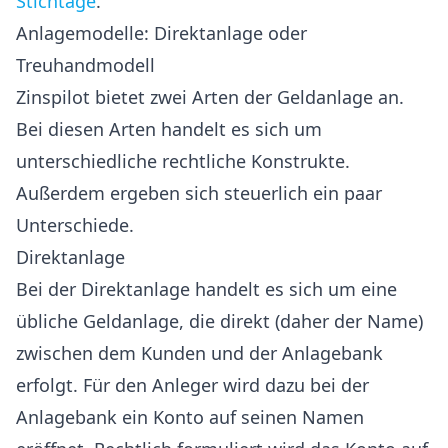
Stichtage
.
Anlagemodelle: Direktanlage oder
Treuhandmodell
Zinspilot bietet zwei Arten der Geldanlage an.
Bei diesen Arten handelt es sich um
unterschiedliche rechtliche Konstrukte.
Außerdem ergeben sich steuerlich ein paar
Unterschiede.
Direktanlage
Bei der Direktanlage handelt es sich um eine
übliche Geldanlage, die direkt (daher der Name)
zwischen dem Kunden und der Anlagebank
erfolgt. Für den Anleger wird dazu bei der
Anlagebank ein Konto auf seinen Namen