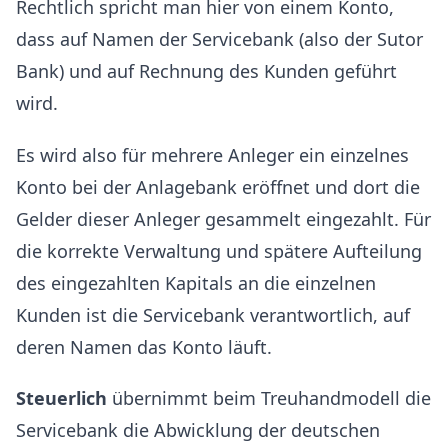
Rechtlich spricht man hier von einem Konto,
dass auf Namen der Servicebank (also der Sutor
Bank) und auf Rechnung des Kunden geführt
wird.
Es wird also für mehrere Anleger ein einzelnes
Konto bei der Anlagebank eröffnet und dort die
Gelder dieser Anleger gesammelt eingezahlt. Für
die korrekte Verwaltung und spätere Aufteilung
des eingezahlten Kapitals an die einzelnen
Kunden ist die Servicebank verantwortlich, auf
deren Namen das Konto läuft.
Steuerlich
übernimmt beim Treuhandmodell die
Servicebank die Abwicklung der deutschen