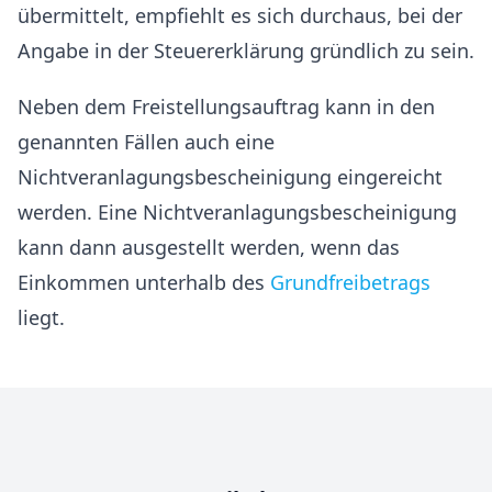
übermittelt, empfiehlt es sich durchaus, bei der
Angabe in der Steuererklärung gründlich zu sein.
Neben dem Freistellungsauftrag kann in den
genannten Fällen auch eine
Nichtveranlagungsbescheinigung eingereicht
werden. Eine Nichtveranlagungsbescheinigung
kann dann ausgestellt werden, wenn das
Einkommen unterhalb des
Grundfreibetrags
liegt.