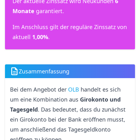
Der aktuelle Zinssatz wird Neukunden
6
Monate
garantiert.
Im Anschluss gilt der reguläre Zinssatz von
aktuell
1,00%
.
Zusammenfassung
Bei dem Angebot der
OLB
handelt es sich
um eine Kombination aus
Girokonto und
Tagesgeld
. Das bedeutet, dass du zunächst
ein Girokonto bei der Bank eröffnen musst,
um anschließend das Tagesgeldkonto
eröffnen zu können.