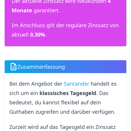
Der aktuelle Zinssatz wird Neukunden
4
Monate
garantiert.
Im Anschluss gilt der reguläre Zinssatz von
aktuell
0,30%
.
Zusammenfassung
Bei dem Angebot der
Santander
handelt es
sich um ein
klassisches Tagesgeld
. Das
bedeutet, du kannst flexibel auf dein
Guthaben zugreifen und darüber verfügen.
Zurzeit wird auf das Tagesgeld ein Zinssatz