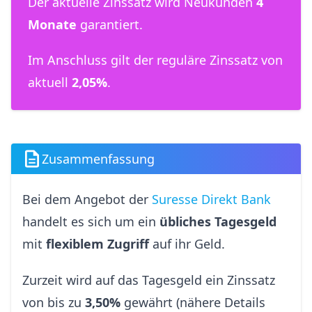
Der aktuelle Zinssatz wird Neukunden
4
Monate
garantiert.
Im Anschluss gilt der reguläre Zinssatz von
aktuell
2,05%
.
Zusammenfassung
Bei dem Angebot der
Suresse Direkt Bank
handelt es sich um ein
übliches Tagesgeld
mit
flexiblem Zugriff
auf ihr Geld.
Zurzeit wird auf das Tagesgeld ein Zinssatz
von bis zu
3,50%
gewährt (nähere Details